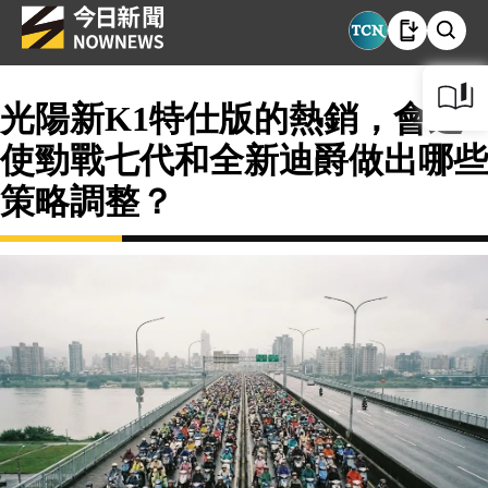
光陽新K1特仕版的熱銷，會迫
使勁戰七代和全新迪爵做出哪些
策略調整？