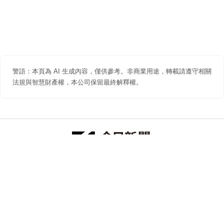
警語：本頁為 AI 生成內容，僅供參考。非商業用途，轉載請遵守相關
法規與智慧財產權，本公司保留最終解釋權。
防詐聲明
著作權聲明
免責聲明
關於我們
隱私權聲明
合作提案
追蹤 NOWNEWS 今日新聞