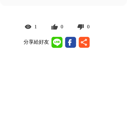
1
0
0
分享給好友