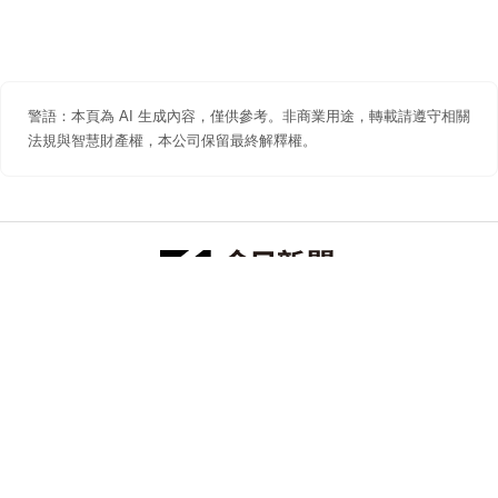
警語：本頁為 AI 生成內容，僅供參考。非商業用途，轉載請遵守相關
法規與智慧財產權，本公司保留最終解釋權。
防詐聲明
著作權聲明
免責聲明
關於我們
隱私權聲明
合作提案
追蹤 NOWNEWS 今日新聞