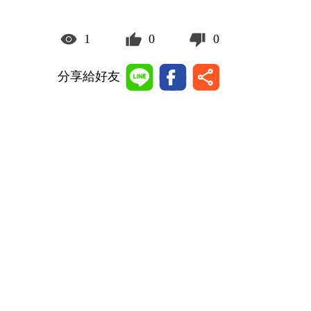
1
0
0
分享給好友