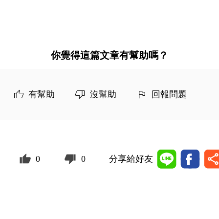
你覺得這篇文章有幫助嗎？
有幫助
沒幫助
回報問題
0
0
分享給好友