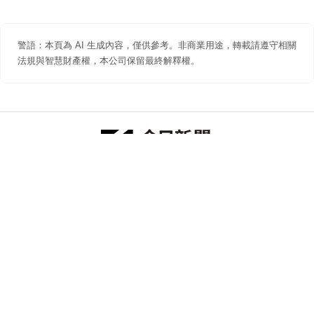
警語：本頁為 AI 生成內容，僅供參考。非商業用途，轉載請遵守相關
法規與智慧財產權，本公司保留最終解釋權。
防詐聲明
著作權聲明
免責聲明
關於我們
隱私權聲明
合作提案
追蹤 NOWNEWS 今日新聞