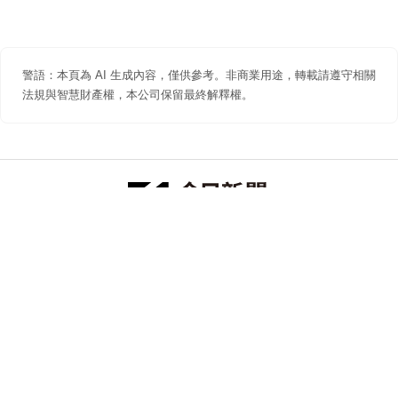
警語：本頁為 AI 生成內容，僅供參考。非商業用途，轉載請遵守相關
法規與智慧財產權，本公司保留最終解釋權。
防詐聲明
著作權聲明
免責聲明
關於我們
隱私權聲明
合作提案
追蹤 NOWNEWS 今日新聞