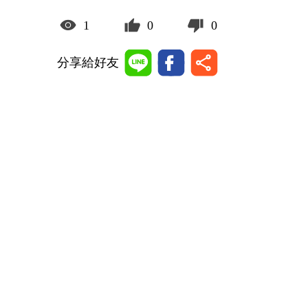
1
0
0
分享給好友