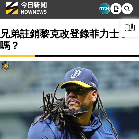
兄弟註銷黎克改登錄菲力士了
嗎？