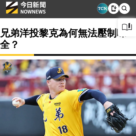
兄弟洋投黎克為何無法壓制味
全？