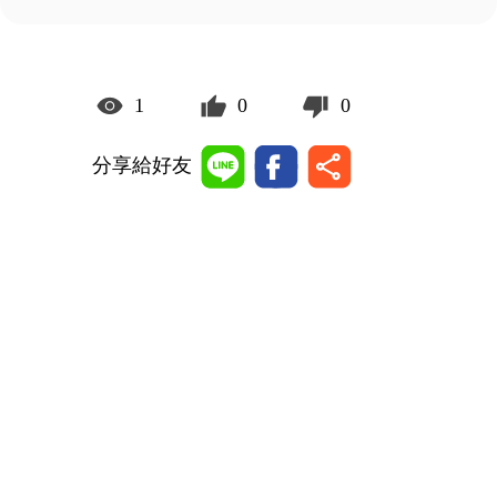
1
0
0
分享給好友