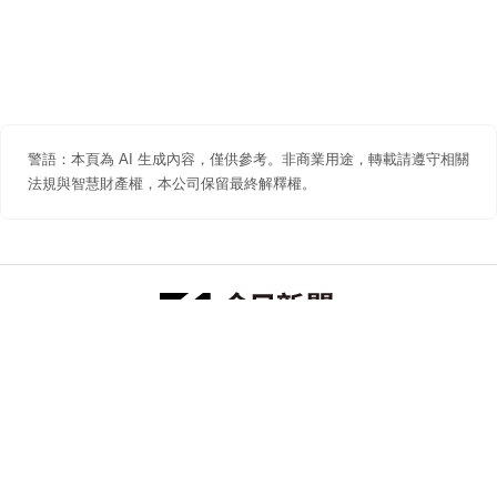
警語：本頁為 AI 生成內容，僅供參考。非商業用途，轉載請遵守相關
法規與智慧財產權，本公司保留最終解釋權。
防詐聲明
著作權聲明
免責聲明
關於我們
隱私權聲明
合作提案
追蹤 NOWNEWS 今日新聞