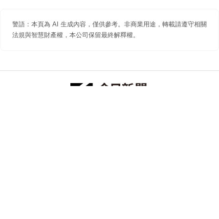
警語：本頁為 AI 生成內容，僅供參考。非商業用途，轉載請遵守相關
法規與智慧財產權，本公司保留最終解釋權。
防詐聲明
著作權聲明
免責聲明
關於我們
隱私權聲明
合作提案
追蹤 NOWNEWS 今日新聞