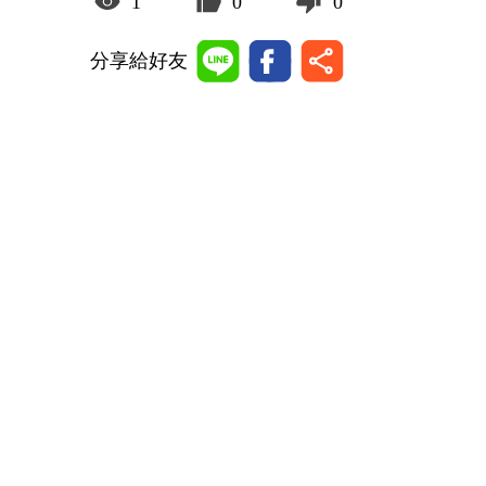
1
0
0
分享給好友