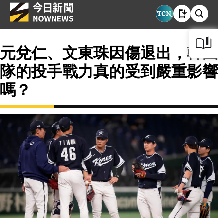
元兌仁、文東珠因傷退出，韓國
隊的投手戰力真的受到嚴重影響
嗎？