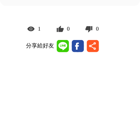
1
0
0
分享給好友