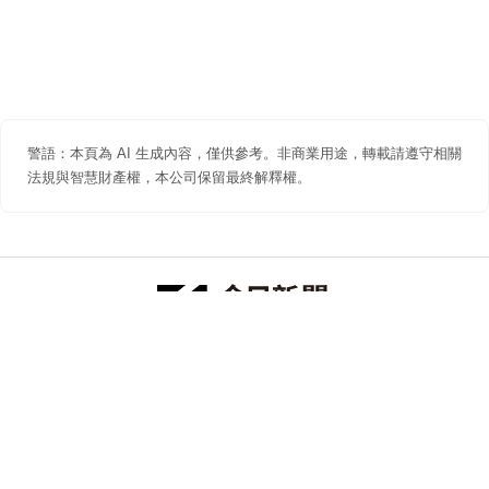
警語：本頁為 AI 生成內容，僅供參考。非商業用途，轉載請遵守相關
法規與智慧財產權，本公司保留最終解釋權。
防詐聲明
著作權聲明
免責聲明
關於我們
隱私權聲明
合作提案
追蹤 NOWNEWS 今日新聞