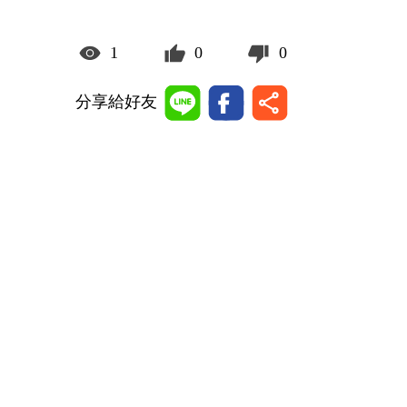
1
0
0
分享給好友