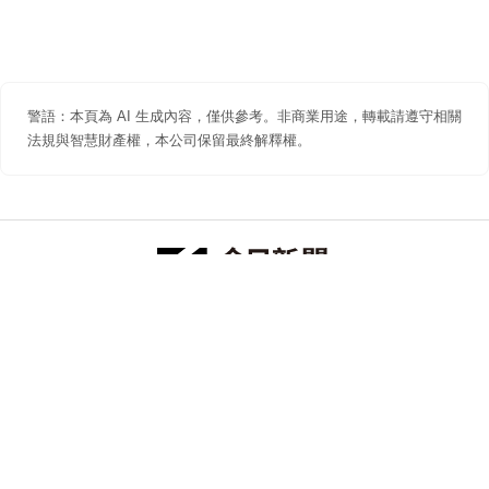
警語：本頁為 AI 生成內容，僅供參考。非商業用途，轉載請遵守相關
法規與智慧財產權，本公司保留最終解釋權。
防詐聲明
著作權聲明
免責聲明
關於我們
隱私權聲明
合作提案
追蹤 NOWNEWS 今日新聞