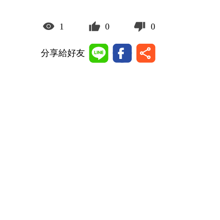
1
0
0
分享給好友