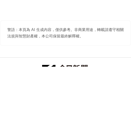
警語：本頁為 AI 生成內容，僅供參考。非商業用途，轉載請遵守相關
法規與智慧財產權，本公司保留最終解釋權。
防詐聲明
著作權聲明
免責聲明
關於我們
隱私權聲明
合作提案
追蹤 NOWNEWS 今日新聞