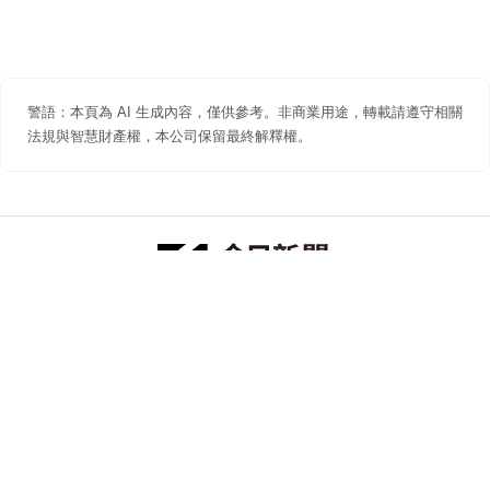
警語：本頁為 AI 生成內容，僅供參考。非商業用途，轉載請遵守相關
法規與智慧財產權，本公司保留最終解釋權。
防詐聲明
著作權聲明
免責聲明
關於我們
隱私權聲明
合作提案
追蹤 NOWNEWS 今日新聞