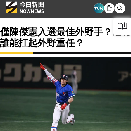
僅陳傑憲入選最佳外野手？還有
誰能扛起外野重任？