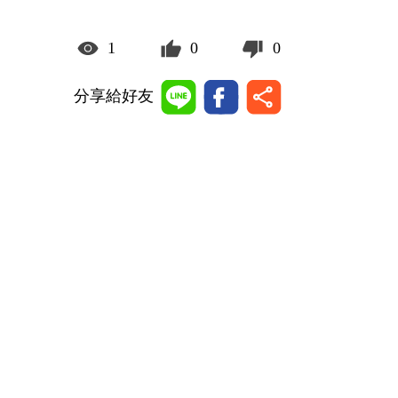
1
0
0
分享給好友