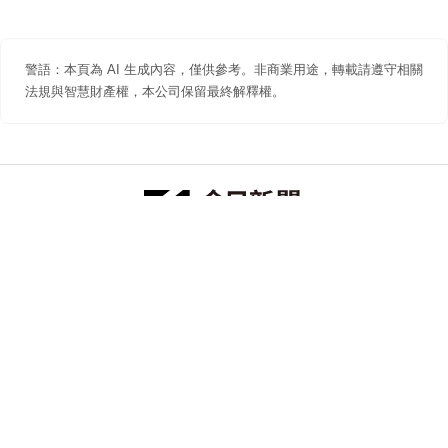
警語：本頁為 AI 生成內容，僅供參考。非商業用途，轉載請遵守相關
法規與智慧財產權，本公司保留最終解釋權。
防詐聲明
著作權聲明
免責聲明
關於我們
隱私權聲明
合作提案
追蹤 NOWNEWS 今日新聞