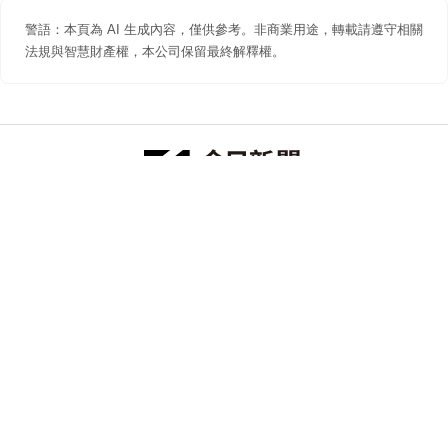
警語：本頁為 AI 生成內容，僅供參考。非商業用途，轉載請遵守相關
法規與智慧財產權，本公司保留最終解釋權。
防詐聲明
著作權聲明
免責聲明
關於我們
隱私權聲明
合作提案
追蹤 NOWNEWS 今日新聞
© 今日傳媒(股)公司版權所有，非經授權，不許轉載本網站內容 ©