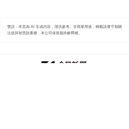
警語：本頁為 AI 生成內容，僅供參考。非商業用途，轉載請遵守相關
法規與智慧財產權，本公司保留最終解釋權。
防詐聲明
著作權聲明
免責聲明
關於我們
隱私權聲明
合作提案
追蹤 NOWNEWS 今日新聞