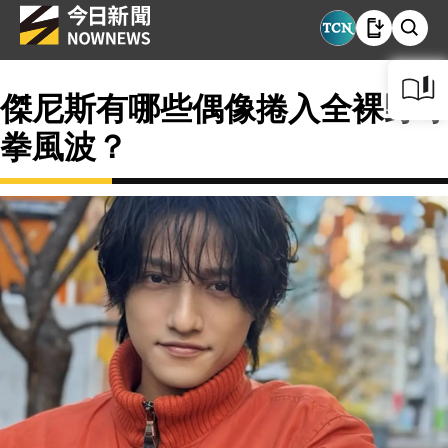
傑尼斯有哪些偶像捲入全裸野球
拳風波？