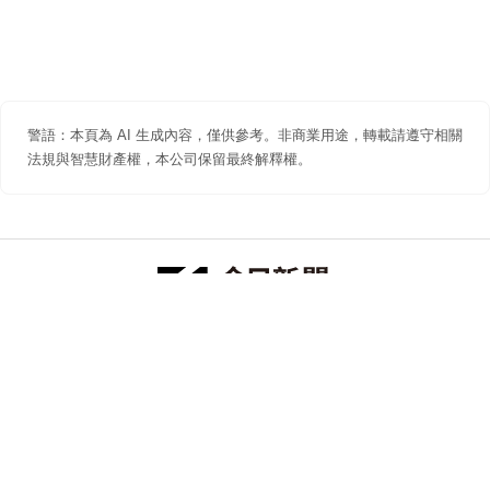
警語：本頁為 AI 生成內容，僅供參考。非商業用途，轉載請遵守相關
法規與智慧財產權，本公司保留最終解釋權。
防詐聲明
著作權聲明
免責聲明
關於我們
隱私權聲明
合作提案
追蹤 NOWNEWS 今日新聞