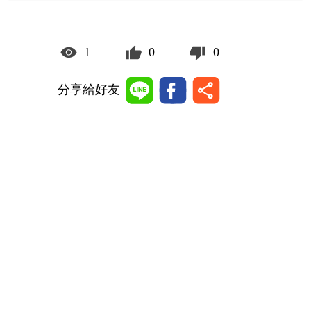
1
0
0
分享給好友