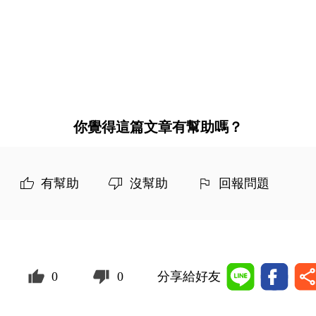
你覺得這篇文章有幫助嗎？
有幫助
沒幫助
回報問題
0
0
分享給好友