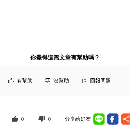
你覺得這篇文章有幫助嗎？
有幫助
沒幫助
回報問題
0
0
分享給好友