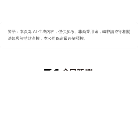
警語：本頁為 AI 生成內容，僅供參考。非商業用途，轉載請遵守相關
法規與智慧財產權，本公司保留最終解釋權。
防詐聲明
著作權聲明
免責聲明
關於我們
隱私權聲明
合作提案
追蹤 NOWNEWS 今日新聞