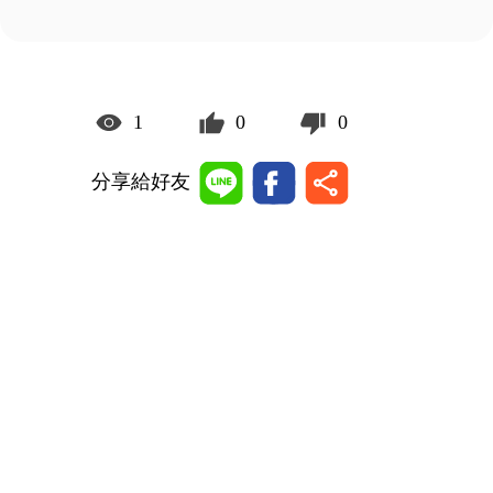
1
0
0
分享給好友