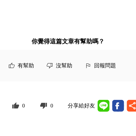
你覺得這篇文章有幫助嗎？
有幫助
沒幫助
回報問題
0
0
分享給好友