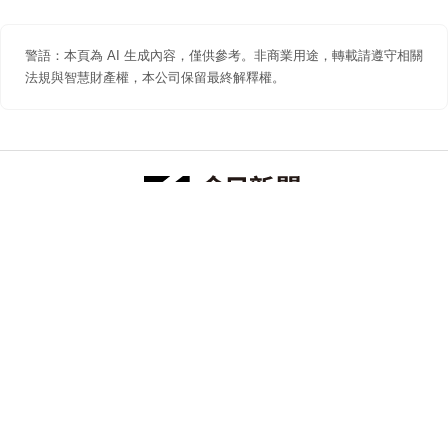
警語：本頁為 AI 生成內容，僅供參考。非商業用途，轉載請遵守相關
法規與智慧財產權，本公司保留最終解釋權。
防詐聲明
著作權聲明
免責聲明
關於我們
隱私權聲明
合作提案
追蹤 NOWNEWS 今日新聞