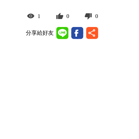
1
0
0
分享給好友