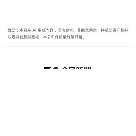
警語：本頁為 AI 生成內容，僅供參考。非商業用途，轉載請遵守相關
法規與智慧財產權，本公司保留最終解釋權。
防詐聲明
著作權聲明
免責聲明
關於我們
隱私權聲明
合作提案
追蹤 NOWNEWS 今日新聞