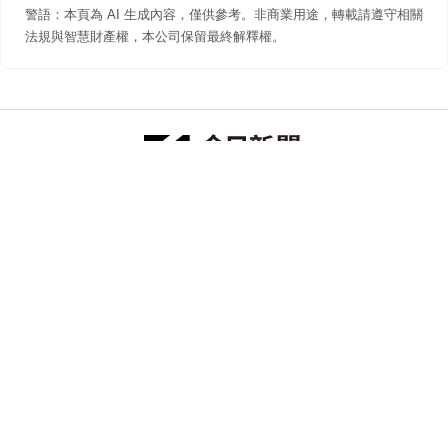
警語：本頁為 AI 生成內容，僅供參考。非商業用途，轉載請遵守相關
法規與智慧財產權，本公司保留最終解釋權。
防詐聲明
著作權聲明
免責聲明
關於我們
隱私權聲明
合作提案
追蹤 NOWNEWS 今日新聞
© 今日傳媒(股)公司版權所有，非經授權，不許轉載本網站內容 ©