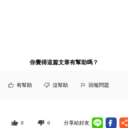
你覺得這篇文章有幫助嗎？
有幫助
沒幫助
回報問題
0
0
分享給好友