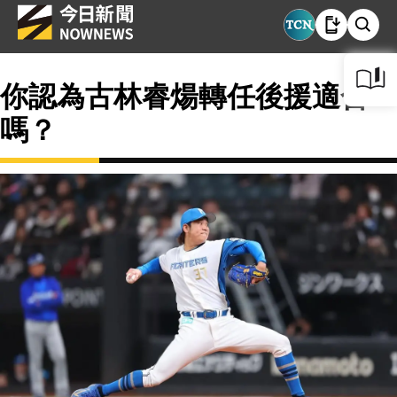
你認為古林睿煬轉任後援適合
嗎？