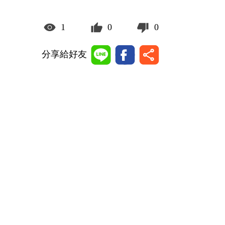
1
0
0
分享給好友