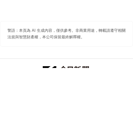
警語：本頁為 AI 生成內容，僅供參考。非商業用途，轉載請遵守相關
法規與智慧財產權，本公司保留最終解釋權。
防詐聲明
著作權聲明
免責聲明
關於我們
隱私權聲明
合作提案
追蹤 NOWNEWS 今日新聞