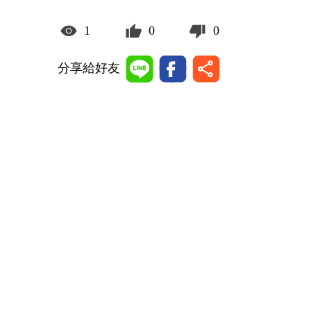
1
0
0
分享給好友