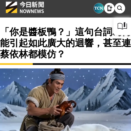
「你是醬板鴨？」這句台詞為何
能引起如此廣大的迴響，甚至連
蔡依林都模仿？