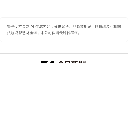
警語：本頁為 AI 生成內容，僅供參考。非商業用途，轉載請遵守相關
法規與智慧財產權，本公司保留最終解釋權。
防詐聲明
著作權聲明
免責聲明
關於我們
隱私權聲明
合作提案
追蹤 NOWNEWS 今日新聞