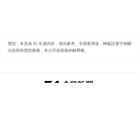
警語：本頁為 AI 生成內容，僅供參考。非商業用途，轉載請遵守相關
法規與智慧財產權，本公司保留最終解釋權。
防詐聲明
著作權聲明
免責聲明
關於我們
隱私權聲明
合作提案
追蹤 NOWNEWS 今日新聞