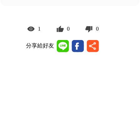
1
0
0
分享給好友