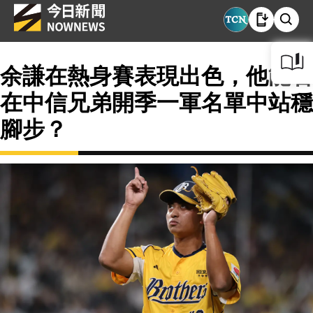
余謙在熱身賽表現出色，他能否
在中信兄弟開季一軍名單中站穩
腳步？