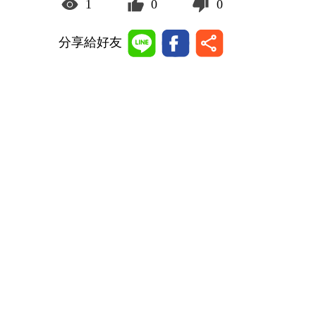
1
0
0
分享給好友