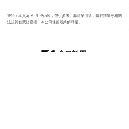
警語：本頁為 AI 生成內容，僅供參考。非商業用途，轉載請遵守相關
法規與智慧財產權，本公司保留最終解釋權。
防詐聲明
著作權聲明
免責聲明
關於我們
隱私權聲明
合作提案
追蹤 NOWNEWS 今日新聞