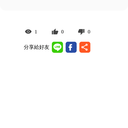
1
0
0
分享給好友