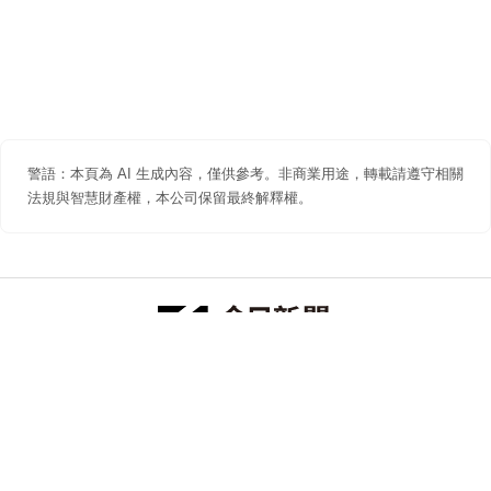
警語：本頁為 AI 生成內容，僅供參考。非商業用途，轉載請遵守相關
法規與智慧財產權，本公司保留最終解釋權。
防詐聲明
著作權聲明
免責聲明
關於我們
隱私權聲明
合作提案
追蹤 NOWNEWS 今日新聞