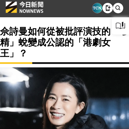
佘詩曼如何從被批評演技的「嗲
精」蛻變成公認的「港劇女
王」？