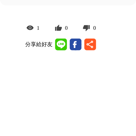
1
0
0
分享給好友