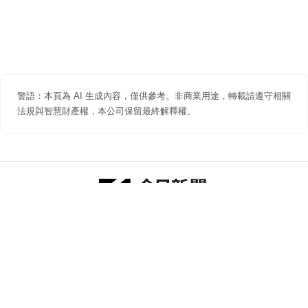
警語：本頁為 AI 生成內容，僅供參考。非商業用途，轉載請遵守相關
法規與智慧財產權，本公司保留最終解釋權。
防詐聲明
著作權聲明
免責聲明
關於我們
隱私權聲明
合作提案
追蹤 NOWNEWS 今日新聞