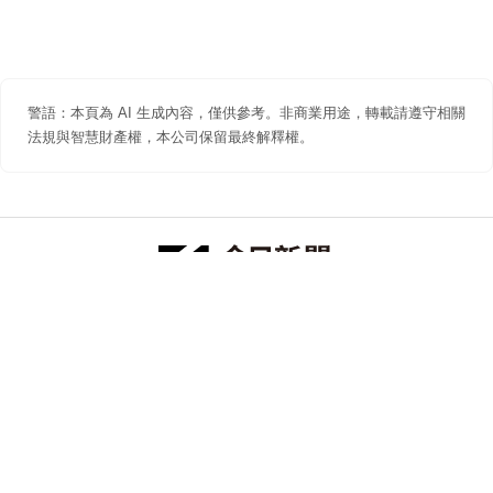
警語：本頁為 AI 生成內容，僅供參考。非商業用途，轉載請遵守相關
法規與智慧財產權，本公司保留最終解釋權。
防詐聲明
著作權聲明
免責聲明
關於我們
隱私權聲明
合作提案
追蹤 NOWNEWS 今日新聞