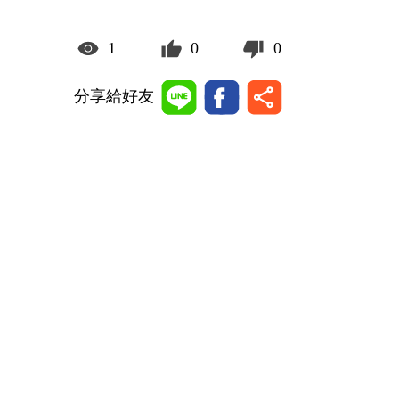
1
0
0
分享給好友