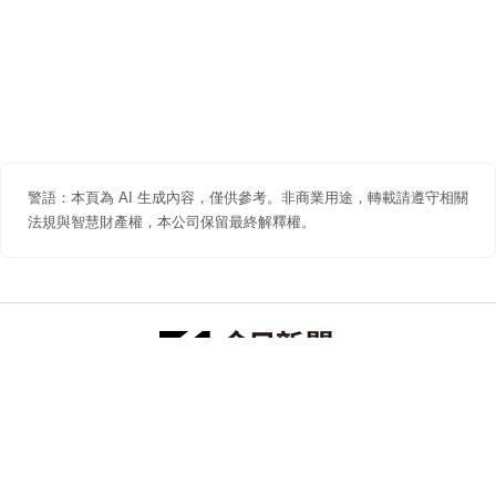
警語：本頁為 AI 生成內容，僅供參考。非商業用途，轉載請遵守相關
法規與智慧財產權，本公司保留最終解釋權。
防詐聲明
著作權聲明
免責聲明
關於我們
隱私權聲明
合作提案
追蹤 NOWNEWS 今日新聞