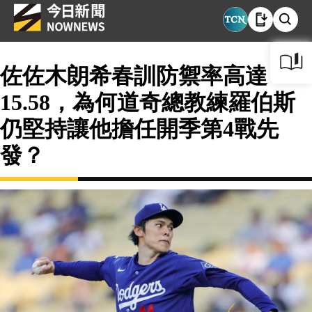
佐佐木朗希春訓防禦率高達
15.58，為何道奇總教練羅伯斯
仍堅持讓他擔任開季第4戰先
發？