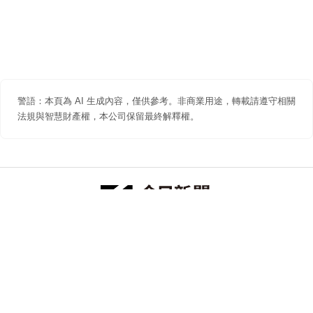
警語：本頁為 AI 生成內容，僅供參考。非商業用途，轉載請遵守相關
法規與智慧財產權，本公司保留最終解釋權。
防詐聲明
著作權聲明
免責聲明
關於我們
隱私權聲明
合作提案
追蹤 NOWNEWS 今日新聞