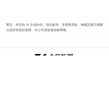
警語：本頁為 AI 生成內容，僅供參考。非商業用途，轉載請遵守相關
法規與智慧財產權，本公司保留最終解釋權。
防詐聲明
著作權聲明
免責聲明
關於我們
隱私權聲明
合作提案
追蹤 NOWNEWS 今日新聞