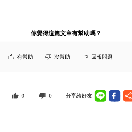
你覺得這篇文章有幫助嗎？
有幫助
沒幫助
回報問題
0
0
分享給好友