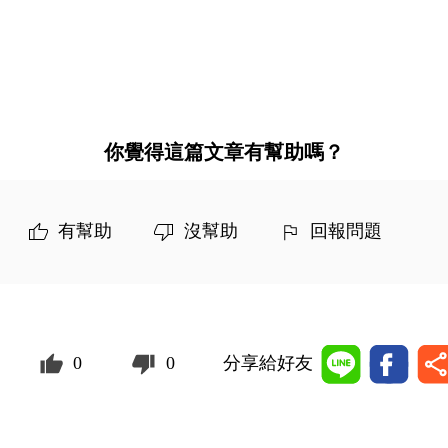
你覺得這篇文章有幫助嗎？
有幫助
沒幫助
回報問題
0
0
分享給好友