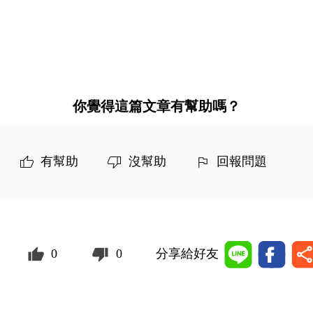
你覺得這篇文章有幫助嗎？
有幫助
沒幫助
回報問題
0
0
分享給好友