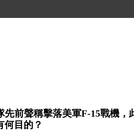
隊先前聲稱擊落美軍F-15戰機，
，有何目的？