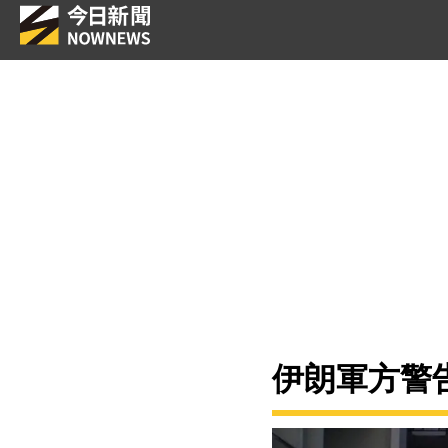
伊朗軍方警