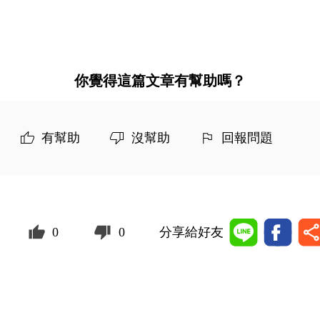
你覺得這篇文章有幫助嗎？
有幫助
沒幫助
回報問題
0
0
分享給好友