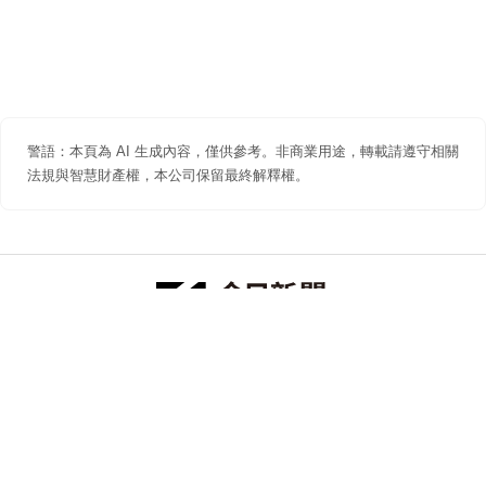
警語：本頁為 AI 生成內容，僅供參考。非商業用途，轉載請遵守相關
法規與智慧財產權，本公司保留最終解釋權。
防詐聲明
著作權聲明
免責聲明
關於我們
隱私權聲明
合作提案
追蹤 NOWNEWS 今日新聞