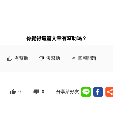
你覺得這篇文章有幫助嗎？
有幫助
沒幫助
回報問題
0
0
分享給好友