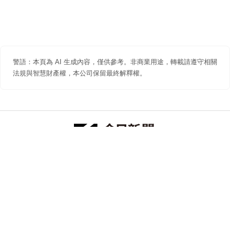
警語：本頁為 AI 生成內容，僅供參考。非商業用途，轉載請遵守相關
法規與智慧財產權，本公司保留最終解釋權。
防詐聲明
著作權聲明
免責聲明
關於我們
隱私權聲明
合作提案
追蹤 NOWNEWS 今日新聞