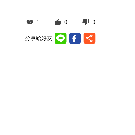
1
0
0
分享給好友