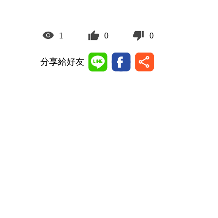
1
0
0
分享給好友