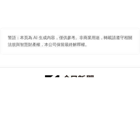
警語：本頁為 AI 生成內容，僅供參考。非商業用途，轉載請遵守相關
法規與智慧財產權，本公司保留最終解釋權。
防詐聲明
著作權聲明
免責聲明
關於我們
隱私權聲明
合作提案
追蹤 NOWNEWS 今日新聞