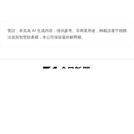
警語：本頁為 AI 生成內容，僅供參考。非商業用途，轉載請遵守相關
法規與智慧財產權，本公司保留最終解釋權。
防詐聲明
著作權聲明
免責聲明
關於我們
隱私權聲明
合作提案
追蹤 NOWNEWS 今日新聞