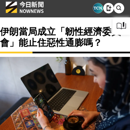
伊朗當局成立「韌性經濟委員
會」能止住惡性通膨嗎？