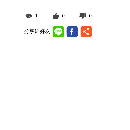
1
0
0
分享給好友