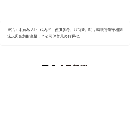
警語：本頁為 AI 生成內容，僅供參考。非商業用途，轉載請遵守相關
法規與智慧財產權，本公司保留最終解釋權。
防詐聲明
著作權聲明
免責聲明
關於我們
隱私權聲明
合作提案
追蹤 NOWNEWS 今日新聞