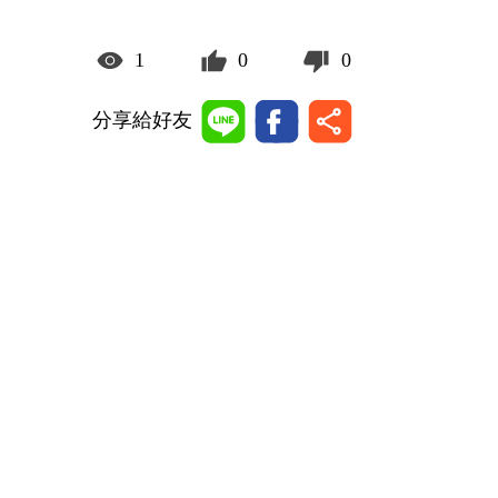
1
0
0
分享給好友