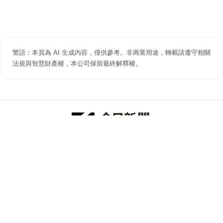
警語：本頁為 AI 生成內容，僅供參考。非商業用途，轉載請遵守相關
法規與智慧財產權，本公司保留最終解釋權。
防詐聲明
著作權聲明
免責聲明
關於我們
隱私權聲明
合作提案
追蹤 NOWNEWS 今日新聞