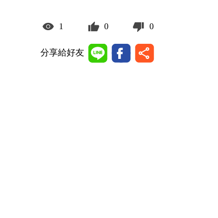
1
0
0
分享給好友