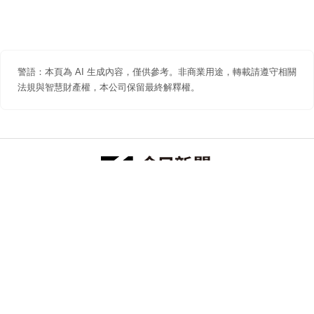
警語：本頁為 AI 生成內容，僅供參考。非商業用途，轉載請遵守相關
法規與智慧財產權，本公司保留最終解釋權。
防詐聲明
著作權聲明
免責聲明
關於我們
隱私權聲明
合作提案
追蹤 NOWNEWS 今日新聞