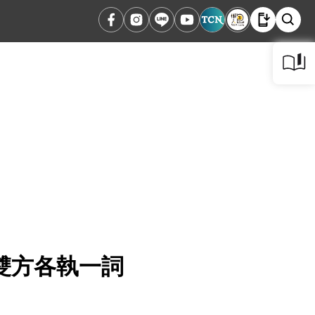
雙方各執一詞