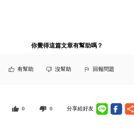
你覺得這篇文章有幫助嗎？
有幫助
沒幫助
回報問題
0
0
分享給好友