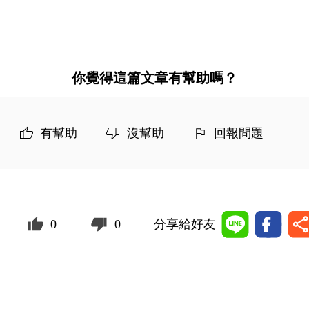
你覺得這篇文章有幫助嗎？
有幫助
沒幫助
回報問題
0
0
分享給好友