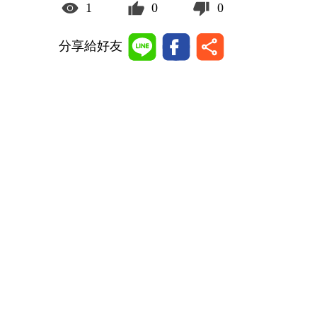
1
0
0
分享給好友