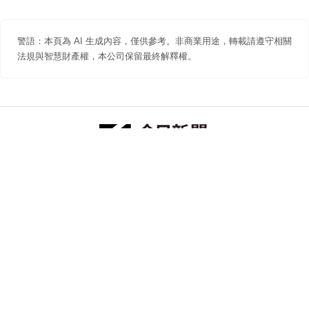
警語：本頁為 AI 生成內容，僅供參考。非商業用途，轉載請遵守相關
法規與智慧財產權，本公司保留最終解釋權。
防詐聲明
著作權聲明
免責聲明
關於我們
隱私權聲明
合作提案
追蹤 NOWNEWS 今日新聞