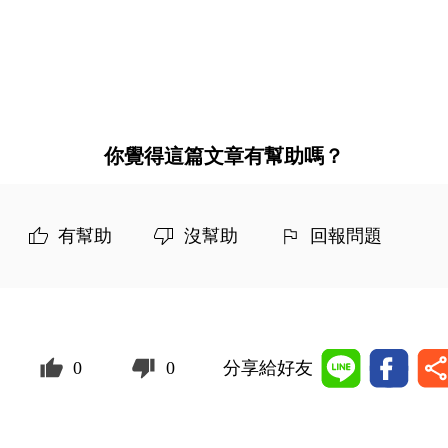
你覺得這篇文章有幫助嗎？
有幫助
沒幫助
回報問題
0
0
分享給好友